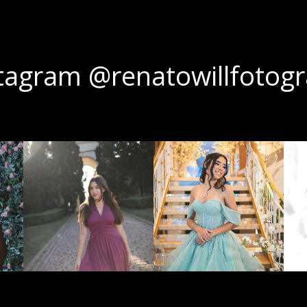
tagram @renatowillfotogr