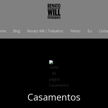
ome
Blog
Renato Will | Trabalhos
Filmes
Eu
Conta
Casamentos