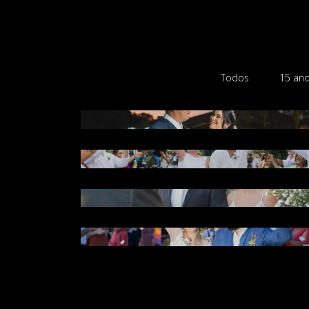
Todos
15 an
Paula e Mauricio
Camila e Mauricio / Bragança Paulis
SP
Ariene e Fernando / Vila Tramonti
Amanda e Tiago - Fazenda Casa Bra