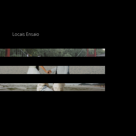
Locais Ensaio
Lídia e Matheus - Villa Alba Valinhos
Carol e Cicero - Bragança Paulista
Julia e Leo | São Sebastião - SP