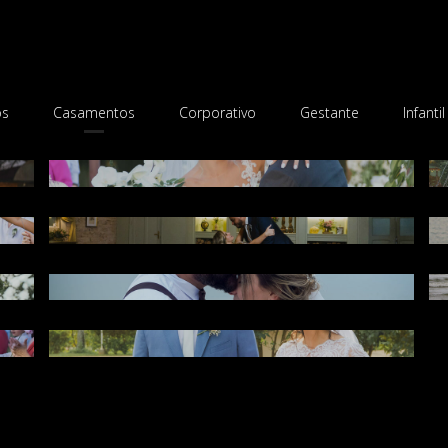
os
Casamentos
Corporativo
Gestante
Infantil
Laís e André - Tatuí
ta
Arianne e Vinicius - Casa Quintal/SP
Natalia e Michel | Florianópolis/SC
nca
Jhenifer e Thiago - Chateau de Lumiere